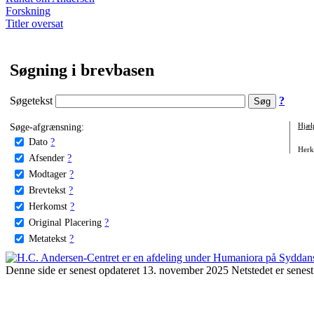
Forskning
Titler oversat
Søgning i brevbasen
Søgetekst
?
Søge-afgrænsning:
Hjæl
Dato
?
Herko
Afsender
?
Modtager
?
Brevtekst
?
Herkomst
?
Original Placering
?
Metatekst
?
Denne side er senest opdateret 13. november 2025 Netstedet er senest