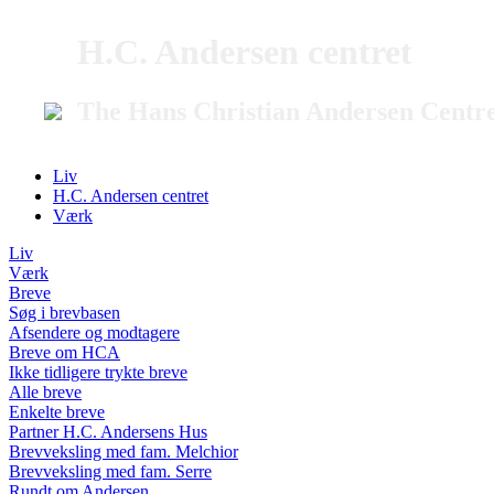
H.C. Andersen centret
The Hans Christian Andersen Centr
Liv
H.C. Andersen centret
Værk
Liv
Værk
Breve
Søg i brevbasen
Afsendere og modtagere
Breve om HCA
Ikke tidligere trykte breve
Alle breve
Enkelte breve
Partner H.C. Andersens Hus
Brevveksling med fam. Melchior
Brevveksling med fam. Serre
Rundt om Andersen