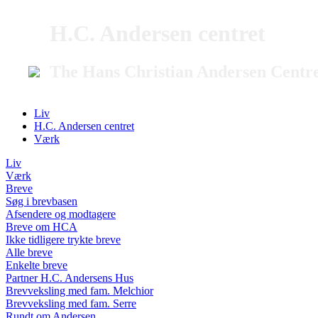
H.C. Andersen centret
The Hans Christian Andersen Centr
Liv
H.C. Andersen centret
Værk
Liv
Værk
Breve
Søg i brevbasen
Afsendere og modtagere
Breve om HCA
Ikke tidligere trykte breve
Alle breve
Enkelte breve
Partner H.C. Andersens Hus
Brevveksling med fam. Melchior
Brevveksling med fam. Serre
Rundt om Andersen