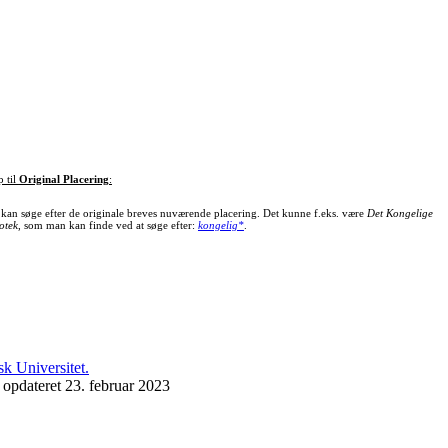
p til
Original Placering
:
kan søge efter de originale breves nuværende placering. Det kunne f.eks. være
Det Kongelige
otek
, som man kan finde ved at søge efter:
kongelig*
.
 opdateret 23. februar 2023