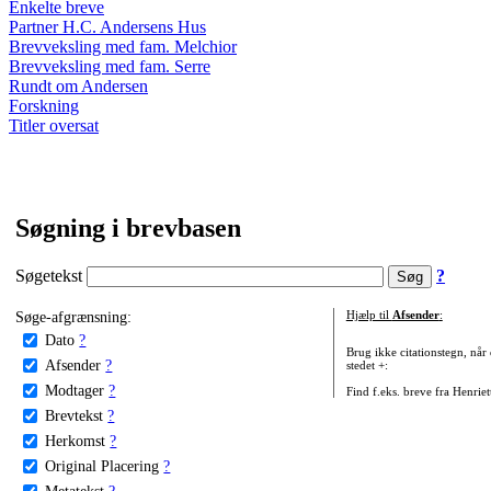
Enkelte breve
Partner H.C. Andersens Hus
Brevveksling med fam. Melchior
Brevveksling med fam. Serre
Rundt om Andersen
Forskning
Titler oversat
Søgning i brevbasen
Søgetekst
?
Søge-afgrænsning:
Hjælp til
Afsender
:
Dato
?
Brug ikke citationstegn, når
Afsender
?
stedet +:
Modtager
?
Find f.eks. breve fra Henrie
Brevtekst
?
Herkomst
?
Original Placering
?
Metatekst
?