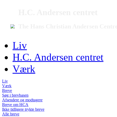
H.C. Andersen centret
The Hans Christian Andersen Centr
Liv
H.C. Andersen centret
Værk
Liv
Værk
Breve
Søg i brevbasen
Afsendere og modtagere
Breve om HCA
Ikke tidligere trykte breve
Alle breve