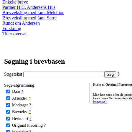
Enkelte breve
Partner H.C. Andersens Hus
Brevveksling med fam. Melchior
Brevveksling med fam. Serre
Rundt om Andersen
Forskning
Titler oversat
Søgning i brevbasen
Søgetekst
?
Søge-afgrænsning:
Hjælp til
Original Placering
Dato
?
Man kan søge efter de origi
Afsender
?
f.eks. være
Det Kongelige Bi
kongelig*
.
Modtager
?
Brevtekst
?
Herkomst
?
Original Placering
?
Metatekst
?