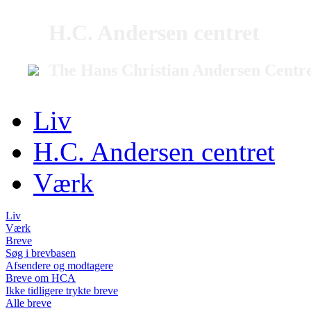
H.C. Andersen centret
The Hans Christian Andersen Centr
Liv
H.C. Andersen centret
Værk
Liv
Værk
Breve
Søg i brevbasen
Afsendere og modtagere
Breve om HCA
Ikke tidligere trykte breve
Alle breve