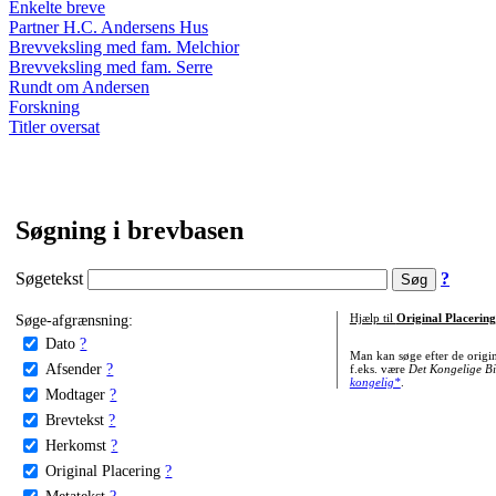
Enkelte breve
Partner H.C. Andersens Hus
Brevveksling med fam. Melchior
Brevveksling med fam. Serre
Rundt om Andersen
Forskning
Titler oversat
Søgning i brevbasen
Søgetekst
?
Søge-afgrænsning:
Hjælp til
Original Placering
Dato
?
Man kan søge efter de origi
Afsender
?
f.eks. være
Det Kongelige Bi
kongelig*
.
Modtager
?
Brevtekst
?
Herkomst
?
Original Placering
?
Metatekst
?