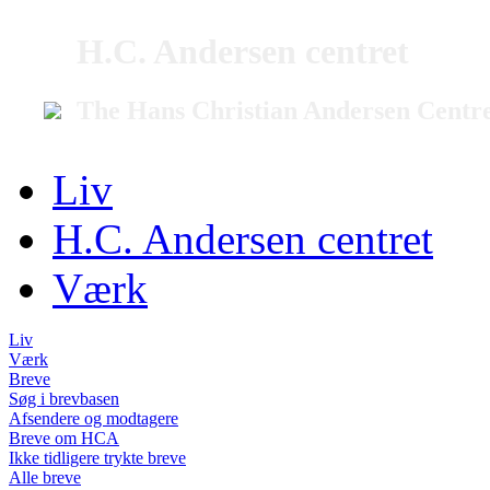
H.C. Andersen centret
The Hans Christian Andersen Centr
Liv
H.C. Andersen centret
Værk
Liv
Værk
Breve
Søg i brevbasen
Afsendere og modtagere
Breve om HCA
Ikke tidligere trykte breve
Alle breve