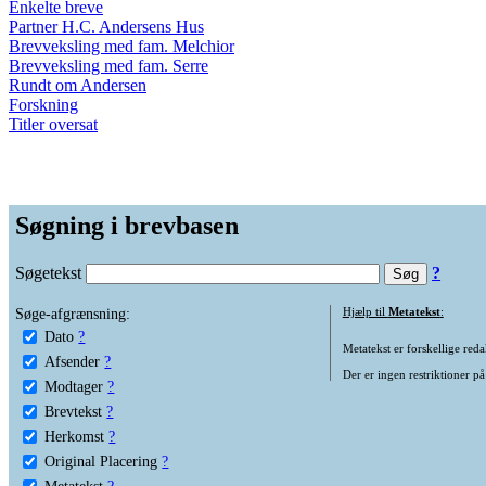
Enkelte breve
Partner H.C. Andersens Hus
Brevveksling med fam. Melchior
Brevveksling med fam. Serre
Rundt om Andersen
Forskning
Titler oversat
Søgning i brevbasen
Søgetekst
?
Søge-afgrænsning:
Hjælp til
Metatekst
:
Dato
?
Metatekst er forskellige reda
Afsender
?
Der er ingen restriktioner på
Modtager
?
Brevtekst
?
Herkomst
?
Original Placering
?
Metatekst
?