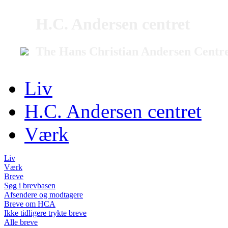
H.C. Andersen centret
The Hans Christian Andersen Centr
Liv
H.C. Andersen centret
Værk
Liv
Værk
Breve
Søg i brevbasen
Afsendere og modtagere
Breve om HCA
Ikke tidligere trykte breve
Alle breve