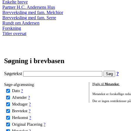
Enkelte breve
Partner H.C. Andersens Hus
Brevveksling med fam. Melchior
Brevveksling med fam. Serre
Rundt om Andersen
Forskning
Titler oversat
Søgning i brevbasen
Søgetekst
?
Søge-afgrænsning:
Hjælp til
Metatekst
:
Dato
?
Metatekst er forskellige reda
Afsender
?
Der er ingen restriktioner på
Modtager
?
Brevtekst
?
Herkomst
?
Original Placering
?
Metatekst
?