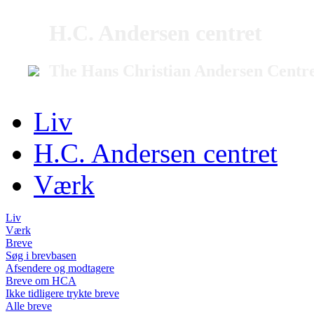
H.C. Andersen centret
The Hans Christian Andersen Centr
Liv
H.C. Andersen centret
Værk
Liv
Værk
Breve
Søg i brevbasen
Afsendere og modtagere
Breve om HCA
Ikke tidligere trykte breve
Alle breve