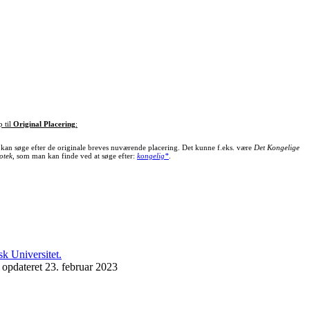
p til
Original Placering
:
kan søge efter de originale breves nuværende placering. Det kunne f.eks. være
Det Kongelige
otek
, som man kan finde ved at søge efter:
kongelig*
.
 opdateret 23. februar 2023