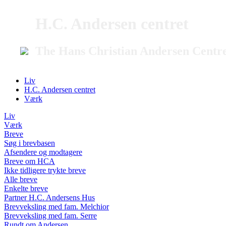
H.C. Andersen centret
The Hans Christian Andersen Centr
Liv
H.C. Andersen centret
Værk
Liv
Værk
Breve
Søg i brevbasen
Afsendere og modtagere
Breve om HCA
Ikke tidligere trykte breve
Alle breve
Enkelte breve
Partner H.C. Andersens Hus
Brevveksling med fam. Melchior
Brevveksling med fam. Serre
Rundt om Andersen