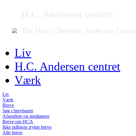
H.C. Andersen centret
The Hans Christian Andersen Centr
Liv
H.C. Andersen centret
Værk
Liv
Værk
Breve
Søg i brevbasen
Afsendere og modtagere
Breve om HCA
Ikke tidligere trykte breve
Alle breve