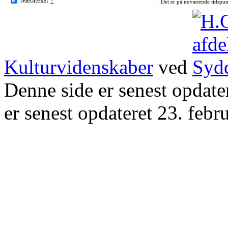
Det er på nuværende tidspun
Kulturvidenskaber
ved
Denne side er senest opdat
er senest opdateret 23. febr