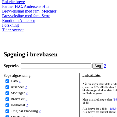
Enkelte breve
Partner H.C. Andersens Hus
Brevveksling med fam. Melchior
Brevveksling med fam. Serre
Rundt om Andersen
Forskning
Titler oversat
Søgning i brevbasen
Søgetekst
?
Søge-afgrænsning:
Hjælp til
Dato
:
Dato
?
Når du søger efter dato er
Afsender
?
(f.eks. er 1855-08-02 den 2
bindestreger skal en dato i c
Modtager
?
undlade søgeord.
Brevtekst
?
Man skal altså søge efter
"18
1855.
Herkomst
?
Alle breve fra 1855:
+1855
Original Placering
?
Alle breve fra august 1855:
Metatekst
?