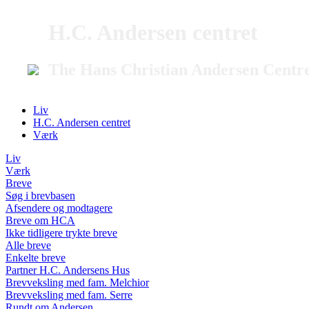
H.C. Andersen centret
The Hans Christian Andersen Centr
Liv
H.C. Andersen centret
Værk
Liv
Værk
Breve
Søg i brevbasen
Afsendere og modtagere
Breve om HCA
Ikke tidligere trykte breve
Alle breve
Enkelte breve
Partner H.C. Andersens Hus
Brevveksling med fam. Melchior
Brevveksling med fam. Serre
Rundt om Andersen