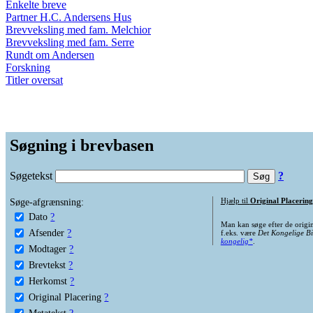
Enkelte breve
Partner H.C. Andersens Hus
Brevveksling med fam. Melchior
Brevveksling med fam. Serre
Rundt om Andersen
Forskning
Titler oversat
Søgning i brevbasen
Søgetekst
?
Søge-afgrænsning:
Hjælp til
Original Placering
Dato
?
Man kan søge efter de origi
Afsender
?
f.eks. være
Det Kongelige Bi
kongelig*
.
Modtager
?
Brevtekst
?
Herkomst
?
Original Placering
?
Metatekst
?