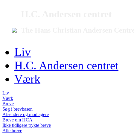
H.C. Andersen centret
The Hans Christian Andersen Centr
Liv
H.C. Andersen centret
Værk
Liv
Værk
Breve
Søg i brevbasen
Afsendere og modtagere
Breve om HCA
Ikke tidligere trykte breve
Alle breve