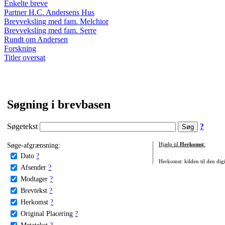
Enkelte breve
Partner H.C. Andersens Hus
Brevveksling med fam. Melchior
Brevveksling med fam. Serre
Rundt om Andersen
Forskning
Titler oversat
Søgning i brevbasen
Søgetekst
?
Søge-afgrænsning:
Hjælp til
Herkomst
:
Dato
?
Herkomst: kilden til den digi
Afsender
?
Modtager
?
Brevtekst
?
Herkomst
?
Original Placering
?
Metatekst
?