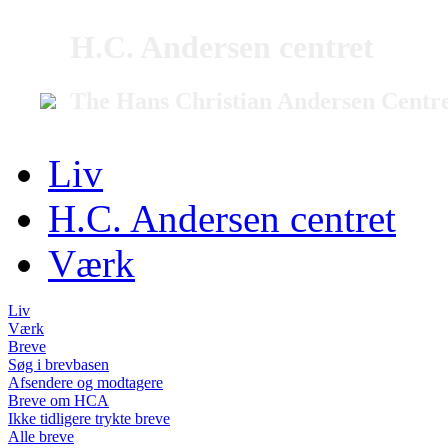
H.C. Andersen centret
The Hans Christian Andersen Centr
Liv
H.C. Andersen centret
Værk
Liv
Værk
Breve
Søg i brevbasen
Afsendere og modtagere
Breve om HCA
Ikke tidligere trykte breve
Alle breve