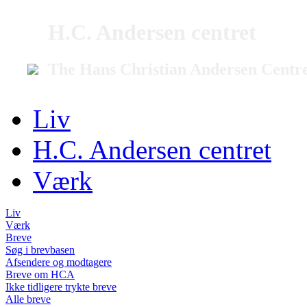
H.C. Andersen centret
The Hans Christian Andersen Centr
Liv
H.C. Andersen centret
Værk
Liv
Værk
Breve
Søg i brevbasen
Afsendere og modtagere
Breve om HCA
Ikke tidligere trykte breve
Alle breve