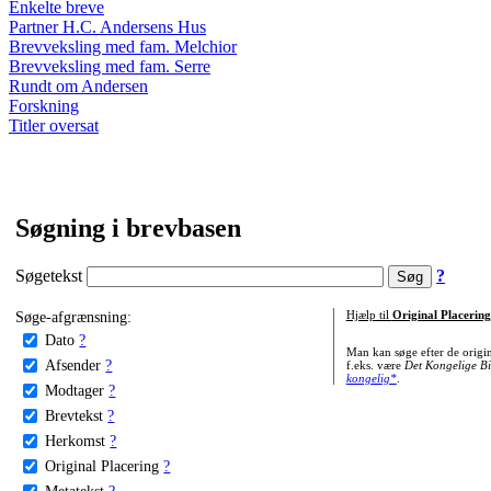
Enkelte breve
Partner H.C. Andersens Hus
Brevveksling med fam. Melchior
Brevveksling med fam. Serre
Rundt om Andersen
Forskning
Titler oversat
Søgning i brevbasen
Søgetekst
?
Søge-afgrænsning:
Hjælp til
Original Placering
Dato
?
Man kan søge efter de origi
Afsender
?
f.eks. være
Det Kongelige Bi
kongelig*
.
Modtager
?
Brevtekst
?
Herkomst
?
Original Placering
?
Metatekst
?