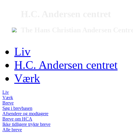
H.C. Andersen centret
The Hans Christian Andersen Centr
Liv
H.C. Andersen centret
Værk
Liv
Værk
Breve
Søg i brevbasen
Afsendere og modtagere
Breve om HCA
Ikke tidligere trykte breve
Alle breve