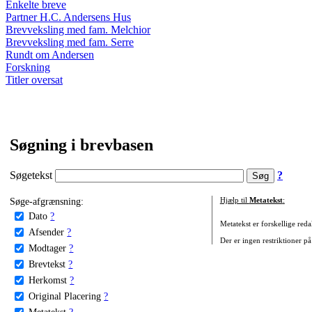
Enkelte breve
Partner H.C. Andersens Hus
Brevveksling med fam. Melchior
Brevveksling med fam. Serre
Rundt om Andersen
Forskning
Titler oversat
Søgning i brevbasen
Søgetekst
?
Søge-afgrænsning:
Hjælp til
Metatekst
:
Dato
?
Metatekst er forskellige reda
Afsender
?
Der er ingen restriktioner på
Modtager
?
Brevtekst
?
Herkomst
?
Original Placering
?
Metatekst
?