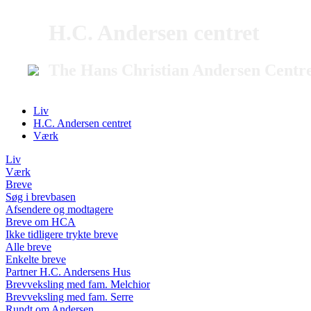
H.C. Andersen centret
The Hans Christian Andersen Centr
Liv
H.C. Andersen centret
Værk
Liv
Værk
Breve
Søg i brevbasen
Afsendere og modtagere
Breve om HCA
Ikke tidligere trykte breve
Alle breve
Enkelte breve
Partner H.C. Andersens Hus
Brevveksling med fam. Melchior
Brevveksling med fam. Serre
Rundt om Andersen