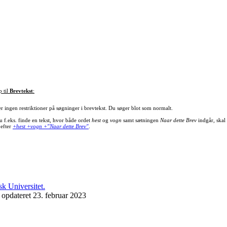
p til
Brevtekst
:
er ingen restriktioner på søgninger i brevtekst. Du søger blot som normalt.
u f.eks. finde en tekst, hvor både ordet
hest
og
vogn
samt sætningen
Naar dette Brev
indgår, skal
 efter
+hest +vogn +"Naar dette Brev"
.
 opdateret 23. februar 2023