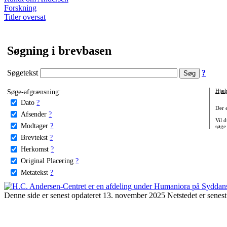
Forskning
Titler oversat
Søgning i brevbasen
Søgetekst
?
Søge-afgrænsning:
Hjæl
Dato
?
Der 
Afsender
?
Vil d
Modtager
?
søge
Brevtekst
?
Herkomst
?
Original Placering
?
Metatekst
?
Denne side er senest opdateret 13. november 2025 Netstedet er senest