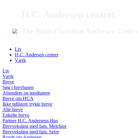
H.C. Andersen centret
The Hans Christian Andersen Centr
Liv
H.C. Andersen centret
Værk
Liv
Værk
Breve
Søg i brevbasen
Afsendere og modtagere
Breve om HCA
Ikke tidligere trykte breve
Alle breve
Enkelte breve
Partner H.C. Andersens Hus
Brevveksling med fam. Melchior
Brevveksling med fam. Serre
Rundt om Andersen