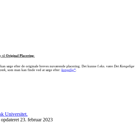
p til
Original Placering
:
kan søge efter de originale breves nuværende placering. Det kunne f.eks. være
Det Kongelige
otek
, som man kan finde ved at søge efter:
kongelig*
.
 opdateret 23. februar 2023