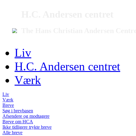
H.C. Andersen centret
The Hans Christian Andersen Centr
Liv
H.C. Andersen centret
Værk
Liv
Værk
Breve
Søg i brevbasen
Afsendere og modtagere
Breve om HCA
Ikke tidligere trykte breve
Alle breve