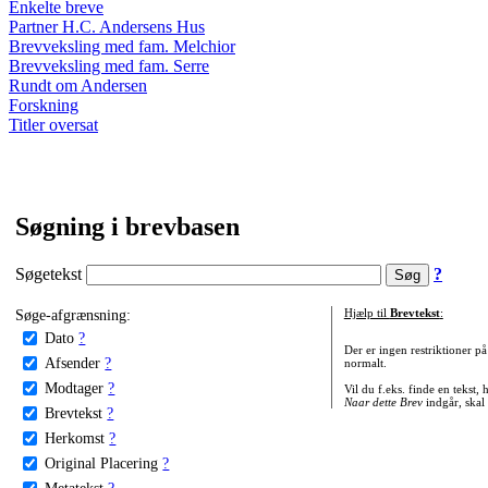
Enkelte breve
Partner H.C. Andersens Hus
Brevveksling med fam. Melchior
Brevveksling med fam. Serre
Rundt om Andersen
Forskning
Titler oversat
Søgning i brevbasen
Søgetekst
?
Søge-afgrænsning:
Hjælp til
Brevtekst
:
Dato
?
Der er ingen restriktioner p
Afsender
?
normalt.
Modtager
?
Vil du f.eks. finde en tekst,
Naar dette Brev
indgår, skal
Brevtekst
?
Herkomst
?
Original Placering
?
Metatekst
?