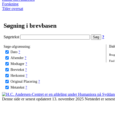
Forskning
Titler oversat
Søgning i brevbasen
Søgetekst
?
Søge-afgrænsning:
Hjæl
Dato
?
Brug 
Afsender
?
Find 
Modtager
?
Brevtekst
?
Herkomst
?
Original Placering
?
Metatekst
?
Denne side er senest opdateret 13. november 2025 Netstedet er senest