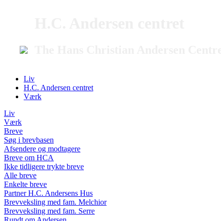
H.C. Andersen centret
The Hans Christian Andersen Centr
Liv
H.C. Andersen centret
Værk
Liv
Værk
Breve
Søg i brevbasen
Afsendere og modtagere
Breve om HCA
Ikke tidligere trykte breve
Alle breve
Enkelte breve
Partner H.C. Andersens Hus
Brevveksling med fam. Melchior
Brevveksling med fam. Serre
Rundt om Andersen