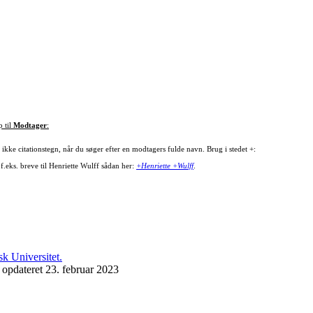
p til
Modtager
:
ikke citationstegn, når du søger efter en modtagers fulde navn. Brug i stedet +:
f.eks. breve til Henriette Wulff sådan her:
+Henriette +Wulff
.
 opdateret 23. februar 2023