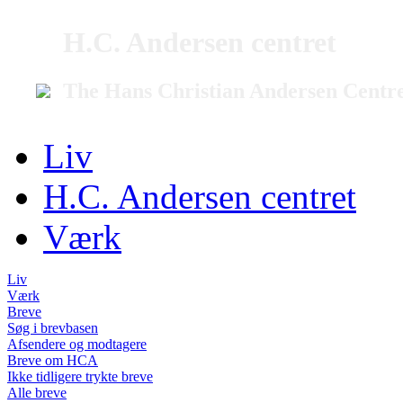
H.C. Andersen centret
The Hans Christian Andersen Centr
Liv
H.C. Andersen centret
Værk
Liv
Værk
Breve
Søg i brevbasen
Afsendere og modtagere
Breve om HCA
Ikke tidligere trykte breve
Alle breve