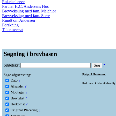
Enkelte breve
Partner H.C. Andersens Hus
Brevveksling med fam. Melchior
Brevveksling med fam. Serre
Rundt om Andersen
Forskning
Titler oversat
Søgning i brevbasen
Søgetekst
?
Søge-afgrænsning:
Hjælp til
Herkomst
:
Dato
?
Herkomst: kilden til den digi
Afsender
?
Modtager
?
Brevtekst
?
Herkomst
?
Original Placering
?
Metatekst
?