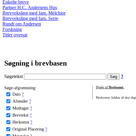
Enkelte breve
Partner H.C. Andersens Hus
Brevveksling med fam. Melchior
Brevveksling med fam. Serre
Rundt om Andersen
Forskning
Titler oversat
Søgning i brevbasen
Søgetekst
?
Søge-afgrænsning:
Hjælp til
Herkomst
:
Dato
?
Herkomst: kilden til den digi
Afsender
?
Modtager
?
Brevtekst
?
Herkomst
?
Original Placering
?
Metatekst
?