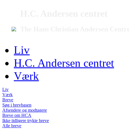
H.C. Andersen centret
The Hans Christian Andersen Centr
Liv
H.C. Andersen centret
Værk
Liv
Værk
Breve
Søg i brevbasen
Afsendere og modtagere
Breve om HCA
Ikke tidligere trykte breve
Alle breve