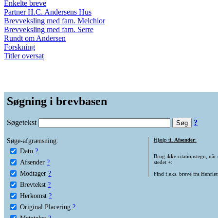
Enkelte breve
Partner H.C. Andersens Hus
Brevveksling med fam. Melchior
Brevveksling med fam. Serre
Rundt om Andersen
Forskning
Titler oversat
Søgning i brevbasen
Søgetekst
?
Søge-afgrænsning:
Hjælp til
Afsender
:
Dato
?
Brug ikke citationstegn, når
Afsender
?
stedet +:
Modtager
?
Find f.eks. breve fra Henrie
Brevtekst
?
Herkomst
?
Original Placering
?
Metatekst
?