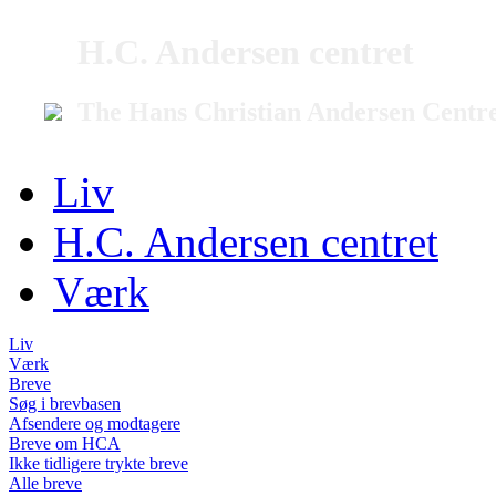
H.C. Andersen centret
The Hans Christian Andersen Centr
Liv
H.C. Andersen centret
Værk
Liv
Værk
Breve
Søg i brevbasen
Afsendere og modtagere
Breve om HCA
Ikke tidligere trykte breve
Alle breve