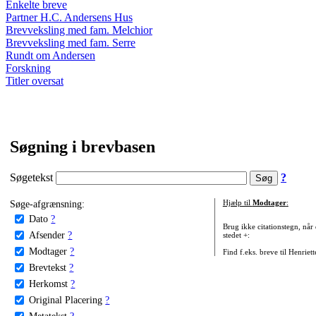
Enkelte breve
Partner H.C. Andersens Hus
Brevveksling med fam. Melchior
Brevveksling med fam. Serre
Rundt om Andersen
Forskning
Titler oversat
Søgning i brevbasen
Søgetekst
?
Søge-afgrænsning:
Hjælp til
Modtager
:
Dato
?
Brug ikke citationstegn, når
Afsender
?
stedet +:
Modtager
?
Find f.eks. breve til Henriet
Brevtekst
?
Herkomst
?
Original Placering
?
Metatekst
?