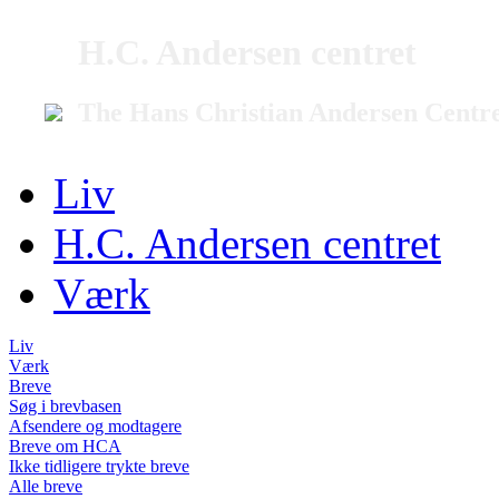
H.C. Andersen centret
The Hans Christian Andersen Centr
Liv
H.C. Andersen centret
Værk
Liv
Værk
Breve
Søg i brevbasen
Afsendere og modtagere
Breve om HCA
Ikke tidligere trykte breve
Alle breve