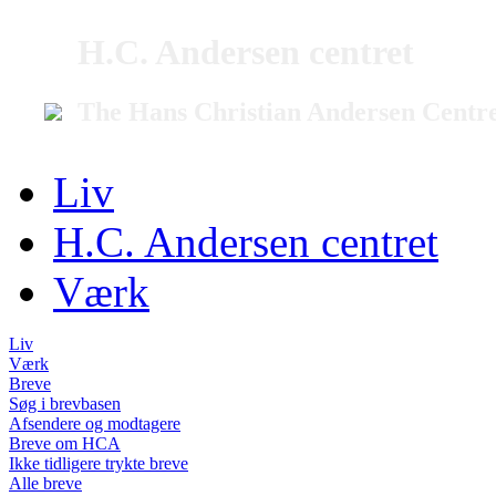
H.C. Andersen centret
The Hans Christian Andersen Centr
Liv
H.C. Andersen centret
Værk
Liv
Værk
Breve
Søg i brevbasen
Afsendere og modtagere
Breve om HCA
Ikke tidligere trykte breve
Alle breve