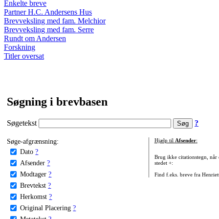
Enkelte breve
Partner H.C. Andersens Hus
Brevveksling med fam. Melchior
Brevveksling med fam. Serre
Rundt om Andersen
Forskning
Titler oversat
Søgning i brevbasen
Søgetekst
?
Søge-afgrænsning:
Hjælp til
Afsender
:
Dato
?
Brug ikke citationstegn, når
Afsender
?
stedet +:
Modtager
?
Find f.eks. breve fra Henrie
Brevtekst
?
Herkomst
?
Original Placering
?
Metatekst
?