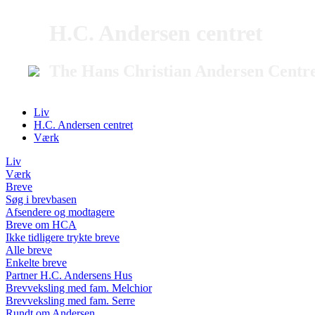
H.C. Andersen centret
The Hans Christian Andersen Centr
Liv
H.C. Andersen centret
Værk
Liv
Værk
Breve
Søg i brevbasen
Afsendere og modtagere
Breve om HCA
Ikke tidligere trykte breve
Alle breve
Enkelte breve
Partner H.C. Andersens Hus
Brevveksling med fam. Melchior
Brevveksling med fam. Serre
Rundt om Andersen