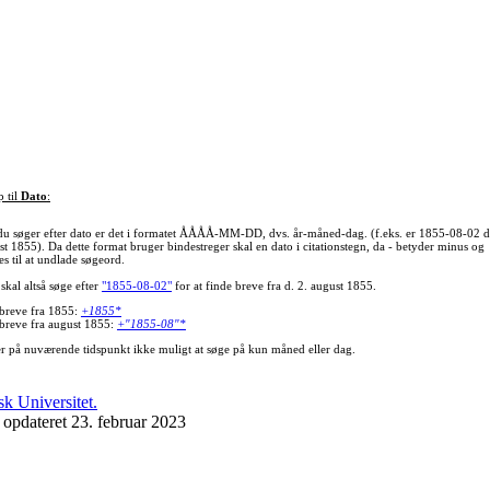
p til
Dato
:
du søger efter dato er det i formatet ÅÅÅÅ-MM-DD, dvs. år-måned-dag. (f.eks. er 1855-08-02 d
st 1855). Da dette format bruger bindestreger skal en dato i citationstegn, da - betyder minus og
s til at undlade søgeord.
skal altså søge efter
"1855-08-02"
for at finde breve fra d. 2. august 1855.
 breve fra 1855:
+1855*
 breve fra august 1855:
+"1855-08"*
er på nuværende tidspunkt ikke muligt at søge på kun måned eller dag.
 opdateret 23. februar 2023