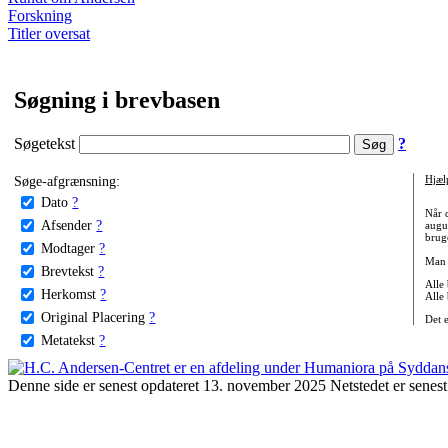
Forskning
Titler oversat
Søgning i brevbasen
Søgetekst
?
Søge-afgrænsning:
Hjæl
Dato
?
Når 
Afsender
?
augu
bruge
Modtager
?
Man 
Brevtekst
?
Alle
Herkomst
?
Alle
Original Placering
?
Det 
Metatekst
?
Denne side er senest opdateret 13. november 2025 Netstedet er senest