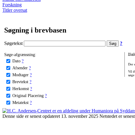
Forskning
Titler oversat
Søgning i brevbasen
Søgetekst
?
Søge-afgrænsning:
Hjæl
Dato
?
Der 
Afsender
?
Vil d
Modtager
?
søge
Brevtekst
?
Herkomst
?
Original Placering
?
Metatekst
?
Denne side er senest opdateret 13. november 2025 Netstedet er senest