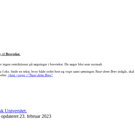
p til
Brevtekst
:
er ingen restriktioner på søgninger i brevtekst. Du søger blot som normalt.
u f.eks. finde en tekst, hvor både ordet
hest
og
vogn
samt sætningen
Naar dette Brev
indgår, skal
 efter
+hest +vogn +"Naar dette Brev"
.
 opdateret 23. februar 2023