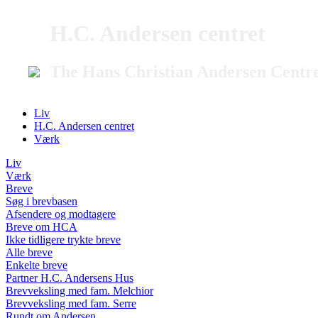
H.C. Andersen centret
The Hans Christian Andersen Centr
Liv
H.C. Andersen centret
Værk
Liv
Værk
Breve
Søg i brevbasen
Afsendere og modtagere
Breve om HCA
Ikke tidligere trykte breve
Alle breve
Enkelte breve
Partner H.C. Andersens Hus
Brevveksling med fam. Melchior
Brevveksling med fam. Serre
Rundt om Andersen