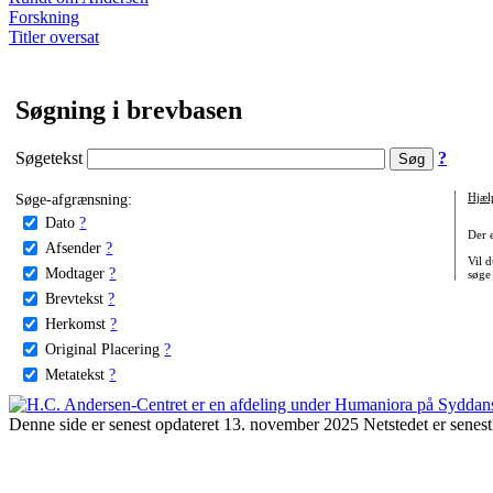
Forskning
Titler oversat
Søgning i brevbasen
Søgetekst
?
Søge-afgrænsning:
Hjæl
Dato
?
Der 
Afsender
?
Vil d
Modtager
?
søge
Brevtekst
?
Herkomst
?
Original Placering
?
Metatekst
?
Denne side er senest opdateret 13. november 2025 Netstedet er senest