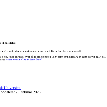
p til
Brevtekst
:
er ingen restriktioner på søgninger i brevtekst. Du søger blot som normalt.
u f.eks. finde en tekst, hvor både ordet
hest
og
vogn
samt sætningen
Naar dette Brev
indgår, skal
 efter
+hest +vogn +"Naar dette Brev"
.
 opdateret 23. februar 2023