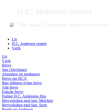
H.C. Andersen centret
The Hans Christian Andersen Centr
Liv
H.C. Andersen centret
Værk
Liv
Værk
Breve
Søg i brevbasen
Afsendere og modtagere
Breve om HCA
Ikke tidligere trykte breve
Alle breve
Enkelte breve
Partner H.C. Andersens Hus
Brevveksling med fam. Melchior
Brevveksling med fam. Serre
Rundt om Andersen