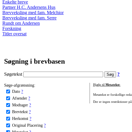
Enkelte breve
Partner H.C. Andersens Hus
Brevveksling med fam. Melchior
Brevveksling med fam. Serre
Rundt om Andersen
Forskning
Titler oversat
Søgning i brevbasen
Søgetekst
?
Søge-afgrænsning:
Hjælp til
Metatekst
:
Dato
?
Metatekst er forskellige reda
Afsender
?
Der er ingen restriktioner på
Modtager
?
Brevtekst
?
Herkomst
?
Original Placering
?
Metatekst
?