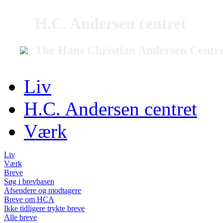
H.C. Andersen centret
The Hans Christian Andersen Centr
Liv
H.C. Andersen centret
Værk
Liv
Værk
Breve
Søg i brevbasen
Afsendere og modtagere
Breve om HCA
Ikke tidligere trykte breve
Alle breve