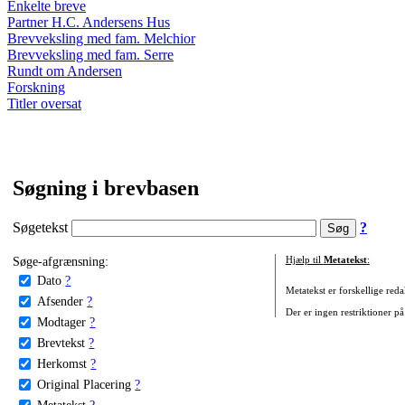
Enkelte breve
Partner H.C. Andersens Hus
Brevveksling med fam. Melchior
Brevveksling med fam. Serre
Rundt om Andersen
Forskning
Titler oversat
Søgning i brevbasen
Søgetekst
?
Søge-afgrænsning:
Hjælp til
Metatekst
:
Dato
?
Metatekst er forskellige reda
Afsender
?
Der er ingen restriktioner på
Modtager
?
Brevtekst
?
Herkomst
?
Original Placering
?
Metatekst
?