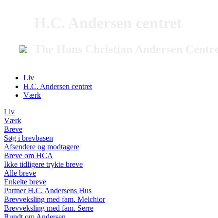
H.C. Andersen centret
The Hans Christian Andersen Centr
Liv
H.C. Andersen centret
Værk
Liv
Værk
Breve
Søg i brevbasen
Afsendere og modtagere
Breve om HCA
Ikke tidligere trykte breve
Alle breve
Enkelte breve
Partner H.C. Andersens Hus
Brevveksling med fam. Melchior
Brevveksling med fam. Serre
Rundt om Andersen