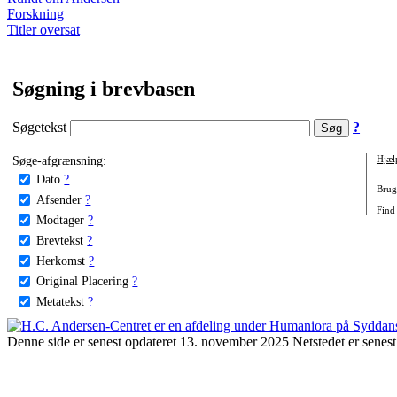
Forskning
Titler oversat
Søgning i brevbasen
Søgetekst
?
Søge-afgrænsning:
Hjæl
Dato
?
Brug 
Afsender
?
Find
Modtager
?
Brevtekst
?
Herkomst
?
Original Placering
?
Metatekst
?
Denne side er senest opdateret 13. november 2025 Netstedet er senest