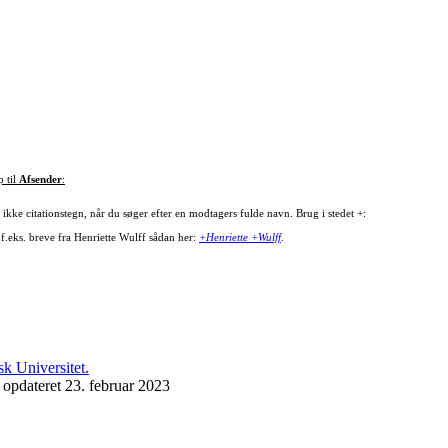
p til
Afsender
:
ikke citationstegn, når du søger efter en modtagers fulde navn. Brug i stedet +:
 f.eks. breve fra Henriette Wulff sådan her:
+Henriette +Wulff
.
 opdateret 23. februar 2023