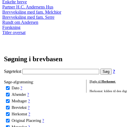
Enkelte breve
Partner H.C. Andersens Hus
Brevveksling med fam. Melchior
Brevveksling med fam. Serre
Rundt om Andersen
Forskning
Titler oversat
Søgning i brevbasen
Søgetekst
?
Søge-afgrænsning:
Hjælp til
Herkomst
:
Dato
?
Herkomst: kilden til den digi
Afsender
?
Modtager
?
Brevtekst
?
Herkomst
?
Original Placering
?
Metatekst
?