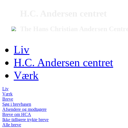
H.C. Andersen centret
The Hans Christian Andersen Centr
Liv
H.C. Andersen centret
Værk
Liv
Værk
Breve
Søg i brevbasen
Afsendere og modtagere
Breve om HCA
Ikke tidligere trykte breve
Alle breve