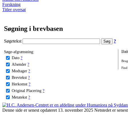
Forskning
Titler oversat
Søgning i brevbasen
Søgetekst
?
Søge-afgrænsning:
Hjæl
Dato
?
Brug 
Afsender
?
Find 
Modtager
?
Brevtekst
?
Herkomst
?
Original Placering
?
Metatekst
?
Denne side er senest opdateret 13. november 2025 Netstedet er senest