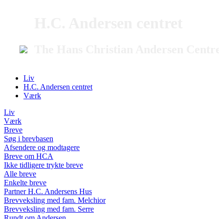
H.C. Andersen centret
The Hans Christian Andersen Centr
Liv
H.C. Andersen centret
Værk
Liv
Værk
Breve
Søg i brevbasen
Afsendere og modtagere
Breve om HCA
Ikke tidligere trykte breve
Alle breve
Enkelte breve
Partner H.C. Andersens Hus
Brevveksling med fam. Melchior
Brevveksling med fam. Serre
Rundt om Andersen