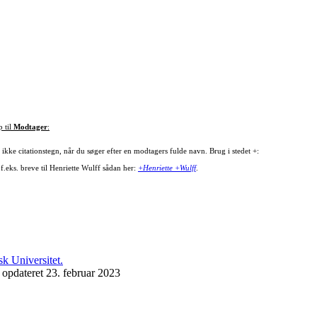
p til
Modtager
:
ikke citationstegn, når du søger efter en modtagers fulde navn. Brug i stedet +:
f.eks. breve til Henriette Wulff sådan her:
+Henriette +Wulff
.
 opdateret 23. februar 2023