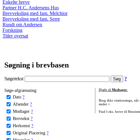
Enkelte breve
Partner H.C. Andersens Hus
Brevveksling med fam. Melchior
Brevveksling med fam. Serre
Rundt om Andersen
Forskning
Titler oversat
Søgning i brevbasen
Søgetekst
?
Søge-afgrænsning:
Hjælp til
Modtager
:
Dato
?
Brug ikke citationstegn, når
Afsender
?
stedet +:
Modtager
?
Find f.eks. breve til Henriet
Brevtekst
?
Herkomst
?
Original Placering
?
Metatekst
?