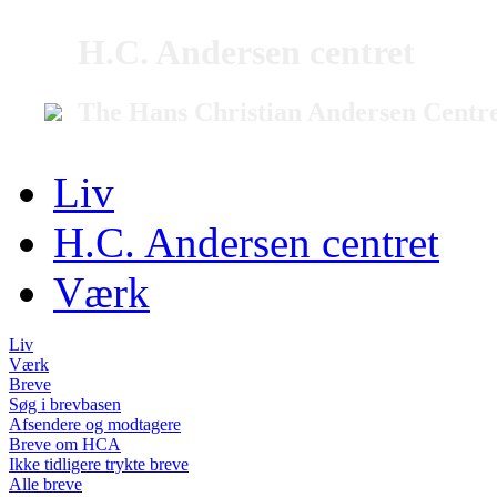
H.C. Andersen centret
The Hans Christian Andersen Centr
Liv
H.C. Andersen centret
Værk
Liv
Værk
Breve
Søg i brevbasen
Afsendere og modtagere
Breve om HCA
Ikke tidligere trykte breve
Alle breve