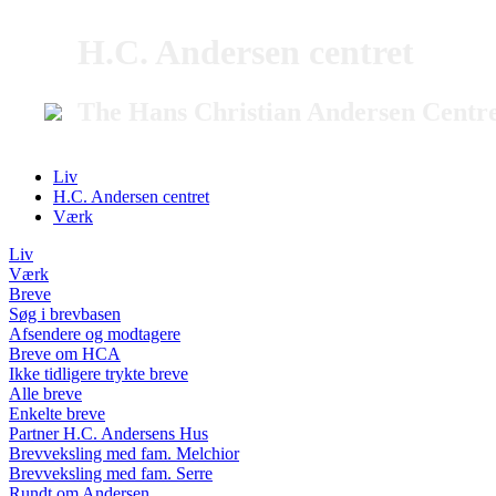
H.C. Andersen centret
The Hans Christian Andersen Centr
Liv
H.C. Andersen centret
Værk
Liv
Værk
Breve
Søg i brevbasen
Afsendere og modtagere
Breve om HCA
Ikke tidligere trykte breve
Alle breve
Enkelte breve
Partner H.C. Andersens Hus
Brevveksling med fam. Melchior
Brevveksling med fam. Serre
Rundt om Andersen