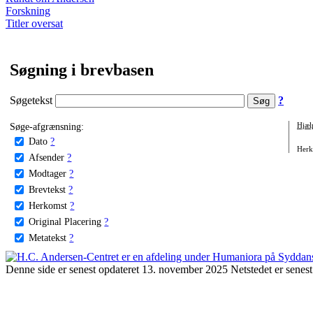
Forskning
Titler oversat
Søgning i brevbasen
Søgetekst
?
Søge-afgrænsning:
Hjæl
Dato
?
Herko
Afsender
?
Modtager
?
Brevtekst
?
Herkomst
?
Original Placering
?
Metatekst
?
Denne side er senest opdateret 13. november 2025 Netstedet er senest