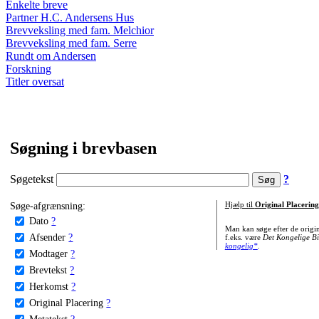
Enkelte breve
Partner H.C. Andersens Hus
Brevveksling med fam. Melchior
Brevveksling med fam. Serre
Rundt om Andersen
Forskning
Titler oversat
Søgning i brevbasen
Søgetekst
?
Søge-afgrænsning:
Hjælp til
Original Placering
Dato
?
Man kan søge efter de origi
Afsender
?
f.eks. være
Det Kongelige Bi
kongelig*
.
Modtager
?
Brevtekst
?
Herkomst
?
Original Placering
?
Metatekst
?