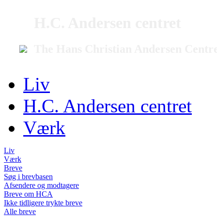
H.C. Andersen centret
The Hans Christian Andersen Centr
Liv
H.C. Andersen centret
Værk
Liv
Værk
Breve
Søg i brevbasen
Afsendere og modtagere
Breve om HCA
Ikke tidligere trykte breve
Alle breve