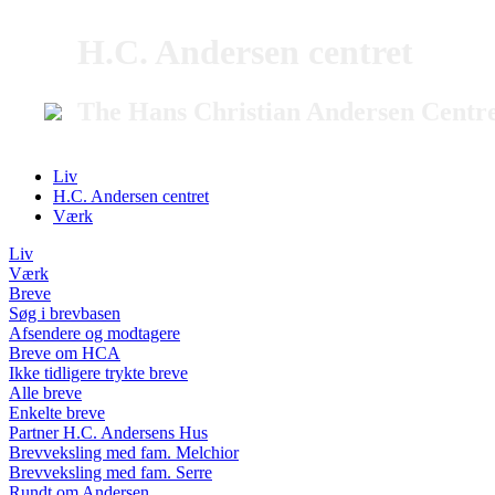
H.C. Andersen centret
The Hans Christian Andersen Centr
Liv
H.C. Andersen centret
Værk
Liv
Værk
Breve
Søg i brevbasen
Afsendere og modtagere
Breve om HCA
Ikke tidligere trykte breve
Alle breve
Enkelte breve
Partner H.C. Andersens Hus
Brevveksling med fam. Melchior
Brevveksling med fam. Serre
Rundt om Andersen