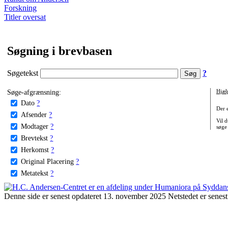
Forskning
Titler oversat
Søgning i brevbasen
Søgetekst
?
Søge-afgrænsning:
Hjæl
Dato
?
Der 
Afsender
?
Vil d
Modtager
?
søge
Brevtekst
?
Herkomst
?
Original Placering
?
Metatekst
?
Denne side er senest opdateret 13. november 2025 Netstedet er senest