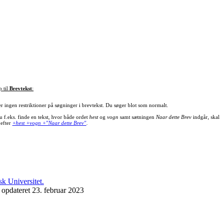
p til
Brevtekst
:
er ingen restriktioner på søgninger i brevtekst. Du søger blot som normalt.
u f.eks. finde en tekst, hvor både ordet
hest
og
vogn
samt sætningen
Naar dette Brev
indgår, skal
 efter
+hest +vogn +"Naar dette Brev"
.
 opdateret 23. februar 2023