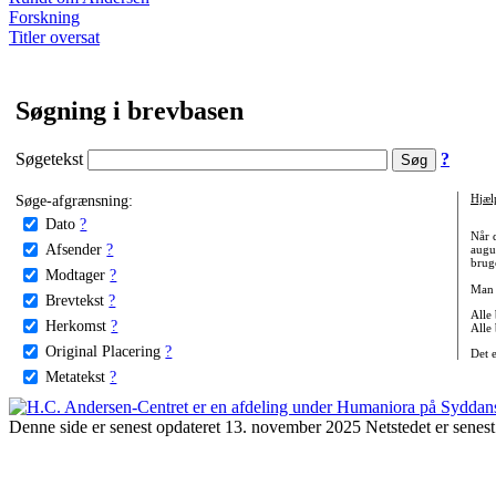
Forskning
Titler oversat
Søgning i brevbasen
Søgetekst
?
Søge-afgrænsning:
Hjæl
Dato
?
Når 
Afsender
?
augu
bruge
Modtager
?
Man 
Brevtekst
?
Alle
Herkomst
?
Alle
Original Placering
?
Det 
Metatekst
?
Denne side er senest opdateret 13. november 2025 Netstedet er senest