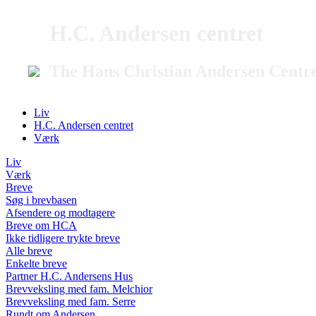
H.C. Andersen centret
The Hans Christian Andersen Centr
Liv
H.C. Andersen centret
Værk
Liv
Værk
Breve
Søg i brevbasen
Afsendere og modtagere
Breve om HCA
Ikke tidligere trykte breve
Alle breve
Enkelte breve
Partner H.C. Andersens Hus
Brevveksling med fam. Melchior
Brevveksling med fam. Serre
Rundt om Andersen