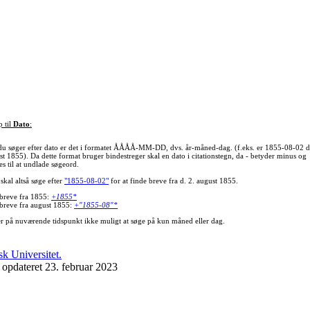
p til
Dato
:
du søger efter dato er det i formatet ÅÅÅÅ-MM-DD, dvs. år-måned-dag. (f.eks. er 1855-08-02 d
st 1855). Da dette format bruger bindestreger skal en dato i citationstegn, da - betyder minus og
s til at undlade søgeord.
skal altså søge efter
"1855-08-02"
for at finde breve fra d. 2. august 1855.
 breve fra 1855:
+1855*
 breve fra august 1855:
+"1855-08"*
er på nuværende tidspunkt ikke muligt at søge på kun måned eller dag.
 opdateret 23. februar 2023