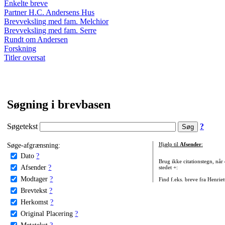
Enkelte breve
Partner H.C. Andersens Hus
Brevveksling med fam. Melchior
Brevveksling med fam. Serre
Rundt om Andersen
Forskning
Titler oversat
Søgning i brevbasen
Søgetekst
?
Søge-afgrænsning:
Hjælp til
Afsender
:
Dato
?
Brug ikke citationstegn, når
Afsender
?
stedet +:
Modtager
?
Find f.eks. breve fra Henrie
Brevtekst
?
Herkomst
?
Original Placering
?
Metatekst
?