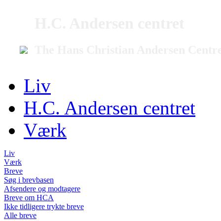
H.C. Andersen centret
The Hans Christian Andersen Centr
Liv
H.C. Andersen centret
Værk
Liv
Værk
Breve
Søg i brevbasen
Afsendere og modtagere
Breve om HCA
Ikke tidligere trykte breve
Alle breve