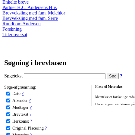
Enkelte breve
Partner H.C. Andersens Hus
Brevveksling med fam. Melchior
Brevveksling med fam. Serre
Rundt om Andersen
Forskning
Titler oversat
Søgning i brevbasen
Søgetekst
?
Søge-afgrænsning:
Hjælp til
Metatekst
:
Dato
?
Metatekst er forskellige reda
Afsender
?
Der er ingen restriktioner på
Modtager
?
Brevtekst
?
Herkomst
?
Original Placering
?
Metatekst
?