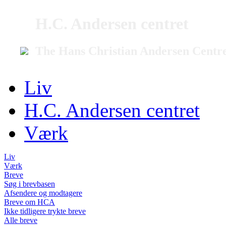
H.C. Andersen centret
The Hans Christian Andersen Centr
Liv
H.C. Andersen centret
Værk
Liv
Værk
Breve
Søg i brevbasen
Afsendere og modtagere
Breve om HCA
Ikke tidligere trykte breve
Alle breve