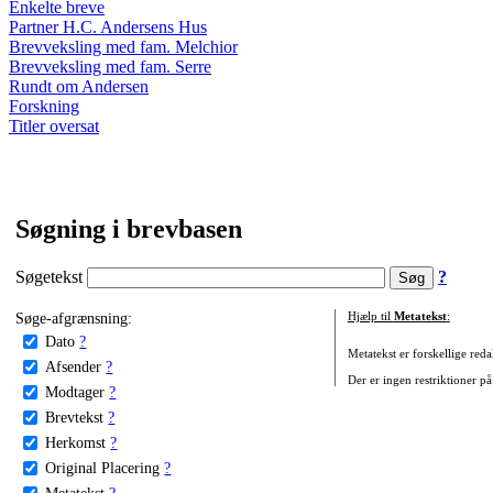
Enkelte breve
Partner H.C. Andersens Hus
Brevveksling med fam. Melchior
Brevveksling med fam. Serre
Rundt om Andersen
Forskning
Titler oversat
Søgning i brevbasen
Søgetekst
?
Søge-afgrænsning:
Hjælp til
Metatekst
:
Dato
?
Metatekst er forskellige reda
Afsender
?
Der er ingen restriktioner på
Modtager
?
Brevtekst
?
Herkomst
?
Original Placering
?
Metatekst
?