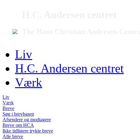
H.C. Andersen centret
The Hans Christian Andersen Centr
Liv
H.C. Andersen centret
Værk
Liv
Værk
Breve
Søg i brevbasen
Afsendere og modtagere
Breve om HCA
Ikke tidligere trykte breve
Alle breve