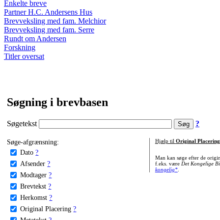
Enkelte breve
Partner H.C. Andersens Hus
Brevveksling med fam. Melchior
Brevveksling med fam. Serre
Rundt om Andersen
Forskning
Titler oversat
Søgning i brevbasen
Søgetekst
?
Søge-afgrænsning:
Hjælp til
Original Placering
Dato
?
Man kan søge efter de origi
Afsender
?
f.eks. være
Det Kongelige Bi
kongelig*
.
Modtager
?
Brevtekst
?
Herkomst
?
Original Placering
?
Metatekst
?