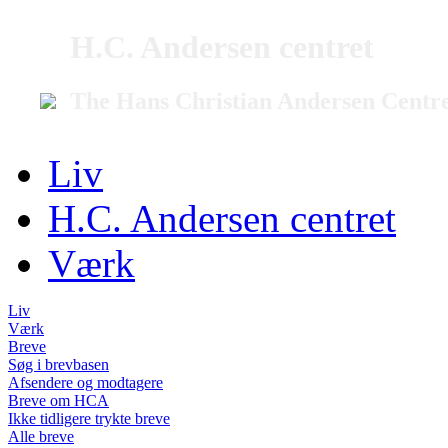
H.C. Andersen centret
The Hans Christian Andersen Centr
Liv
H.C. Andersen centret
Værk
Liv
Værk
Breve
Søg i brevbasen
Afsendere og modtagere
Breve om HCA
Ikke tidligere trykte breve
Alle breve