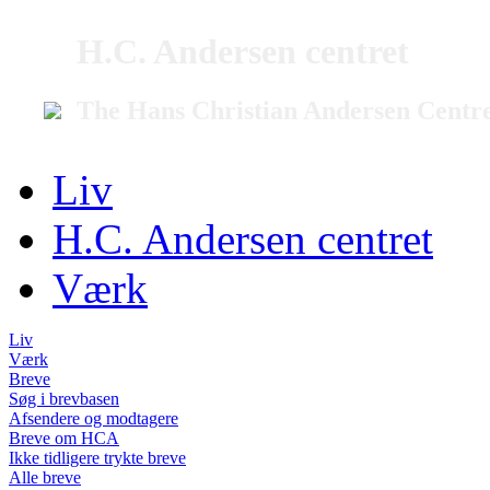
H.C. Andersen centret
The Hans Christian Andersen Centr
Liv
H.C. Andersen centret
Værk
Liv
Værk
Breve
Søg i brevbasen
Afsendere og modtagere
Breve om HCA
Ikke tidligere trykte breve
Alle breve