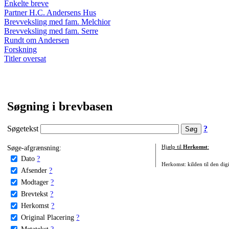
Enkelte breve
Partner H.C. Andersens Hus
Brevveksling med fam. Melchior
Brevveksling med fam. Serre
Rundt om Andersen
Forskning
Titler oversat
Søgning i brevbasen
Søgetekst
?
Søge-afgrænsning:
Hjælp til
Herkomst
:
Dato
?
Herkomst: kilden til den digi
Afsender
?
Modtager
?
Brevtekst
?
Herkomst
?
Original Placering
?
Metatekst
?