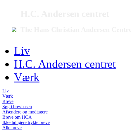
H.C. Andersen centret
The Hans Christian Andersen Centr
Liv
H.C. Andersen centret
Værk
Liv
Værk
Breve
Søg i brevbasen
Afsendere og modtagere
Breve om HCA
Ikke tidligere trykte breve
Alle breve