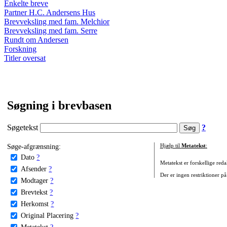
Enkelte breve
Partner H.C. Andersens Hus
Brevveksling med fam. Melchior
Brevveksling med fam. Serre
Rundt om Andersen
Forskning
Titler oversat
Søgning i brevbasen
Søgetekst
?
Søge-afgrænsning:
Hjælp til
Metatekst
:
Dato
?
Metatekst er forskellige reda
Afsender
?
Der er ingen restriktioner på
Modtager
?
Brevtekst
?
Herkomst
?
Original Placering
?
Metatekst
?