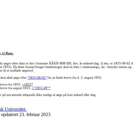
p til
Dato
:
du søger efter dato er det i formatet ÅÅÅÅ-MM-DD, dvs. år-måned-dag. (f.eks. er 1855-08-02 d
st 1855). Da dette format bruger bindestreger skal en dato i citationstegn, da - betyder minus og
s til at undlade søgeord.
skal altså søge efter
"1855-08-02"
for at finde breve fra d. 2. august 1855.
 breve fra 1855:
+1855*
 breve fra august 1855:
+"1855-08"*
er på nuværende tidspunkt ikke muligt at søge på kun måned eller dag.
 opdateret 23. februar 2023