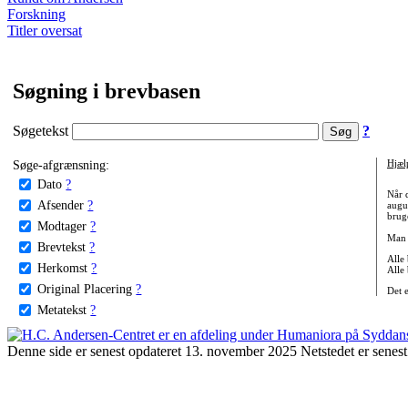
Forskning
Titler oversat
Søgning i brevbasen
Søgetekst
?
Søge-afgrænsning:
Hjæl
Dato
?
Når 
Afsender
?
augu
bruge
Modtager
?
Man 
Brevtekst
?
Alle
Herkomst
?
Alle
Original Placering
?
Det 
Metatekst
?
Denne side er senest opdateret 13. november 2025 Netstedet er senest