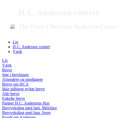
H.C. Andersen centret
The Hans Christian Andersen Centr
Liv
H.C. Andersen centret
Værk
Liv
Værk
Breve
Søg i brevbasen
Afsendere og modtagere
Breve om HCA
Ikke tidligere trykte breve
Alle breve
Enkelte breve
Partner H.C. Andersens Hus
Brevveksling med fam. Melchior
Brevveksling med fam. Serre
Rundt om Andersen