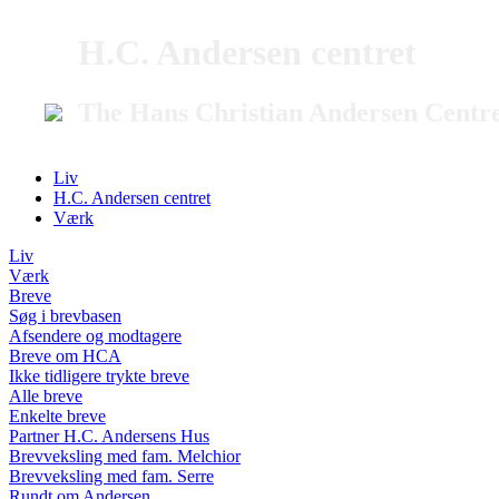
H.C. Andersen centret
The Hans Christian Andersen Centr
Liv
H.C. Andersen centret
Værk
Liv
Værk
Breve
Søg i brevbasen
Afsendere og modtagere
Breve om HCA
Ikke tidligere trykte breve
Alle breve
Enkelte breve
Partner H.C. Andersens Hus
Brevveksling med fam. Melchior
Brevveksling med fam. Serre
Rundt om Andersen