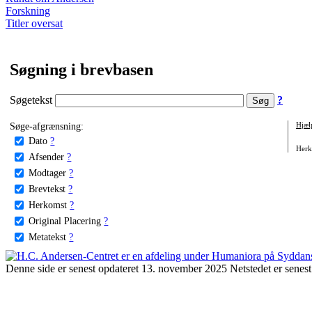
Forskning
Titler oversat
Søgning i brevbasen
Søgetekst
?
Søge-afgrænsning:
Hjæl
Dato
?
Herko
Afsender
?
Modtager
?
Brevtekst
?
Herkomst
?
Original Placering
?
Metatekst
?
Denne side er senest opdateret 13. november 2025 Netstedet er senest