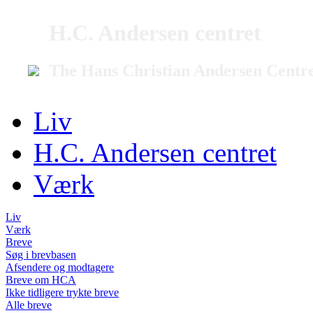
H.C. Andersen centret
The Hans Christian Andersen Centr
Liv
H.C. Andersen centret
Værk
Liv
Værk
Breve
Søg i brevbasen
Afsendere og modtagere
Breve om HCA
Ikke tidligere trykte breve
Alle breve