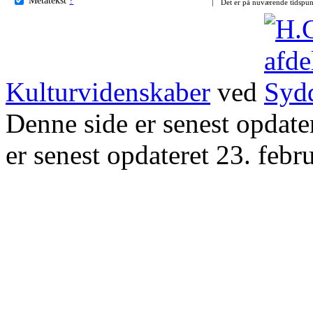
Det er på nuværende tidspun
Kulturvidenskaber
ved
Denne side er senest opdat
er senest opdateret 23. febr