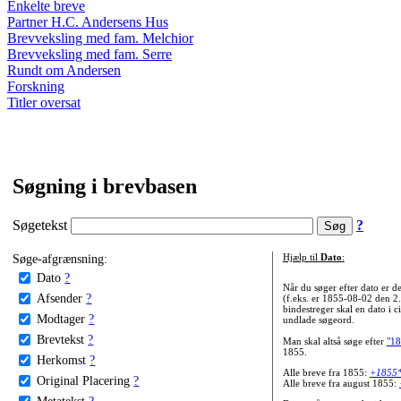
Enkelte breve
Partner H.C. Andersens Hus
Brevveksling med fam. Melchior
Brevveksling med fam. Serre
Rundt om Andersen
Forskning
Titler oversat
Søgning i brevbasen
Søgetekst
?
Søge-afgrænsning:
Hjælp til
Dato
:
Dato
?
Når du søger efter dato er
Afsender
?
(f.eks. er 1855-08-02 den 2
bindestreger skal en dato i c
Modtager
?
undlade søgeord.
Brevtekst
?
Man skal altså søge efter
"18
1855.
Herkomst
?
Alle breve fra 1855:
+1855
Original Placering
?
Alle breve fra august 1855:
Metatekst
?