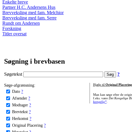
Enkelte breve
Partner H.C. Andersens Hus
Brevveksling med fam. Melchior
Brevveksling med fam. Serre
Rundt om Andersen
Forskning
Titler oversat
Søgning i brevbasen
Søgetekst
?
Søge-afgrænsning:
Hjælp til
Original Placering
Dato
?
Man kan søge efter de origi
Afsender
?
f.eks. være
Det Kongelige Bi
kongelig*
.
Modtager
?
Brevtekst
?
Herkomst
?
Original Placering
?
Metatekst
?