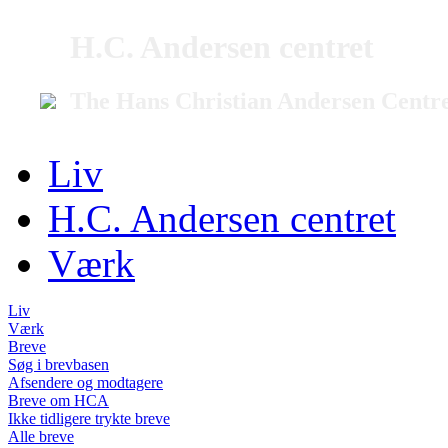
H.C. Andersen centret
The Hans Christian Andersen Centr
Liv
H.C. Andersen centret
Værk
Liv
Værk
Breve
Søg i brevbasen
Afsendere og modtagere
Breve om HCA
Ikke tidligere trykte breve
Alle breve