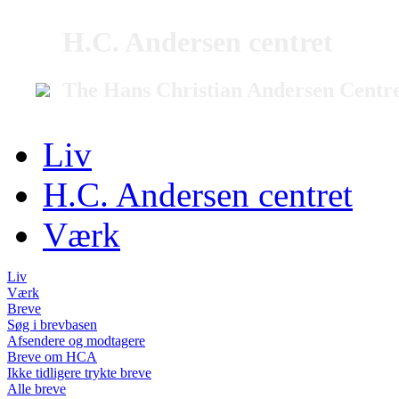
H.C. Andersen centret
The Hans Christian Andersen Centr
Liv
H.C. Andersen centret
Værk
Liv
Værk
Breve
Søg i brevbasen
Afsendere og modtagere
Breve om HCA
Ikke tidligere trykte breve
Alle breve