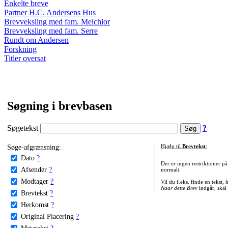
Enkelte breve
Partner H.C. Andersens Hus
Brevveksling med fam. Melchior
Brevveksling med fam. Serre
Rundt om Andersen
Forskning
Titler oversat
Søgning i brevbasen
Søgetekst
?
Søge-afgrænsning:
Hjælp til
Brevtekst
:
Dato
?
Der er ingen restriktioner p
Afsender
?
normalt.
Modtager
?
Vil du f.eks. finde en tekst,
Naar dette Brev
indgår, skal
Brevtekst
?
Herkomst
?
Original Placering
?
Metatekst
?