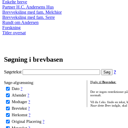
Enkelte breve
Partner H.C. Andersens Hus
Brevveksling med fam. Melchior
Brevveksling med fam. Serre
Rundt om Andersen
Forskning
Titler oversat
Søgning i brevbasen
Søgetekst
?
Søge-afgrænsning:
Hjælp til
Brevtekst
:
Dato
?
Der er ingen restriktioner p
Afsender
?
normalt.
Modtager
?
Vil du f.eks. finde en tekst,
Naar dette Brev
indgår, skal
Brevtekst
?
Herkomst
?
Original Placering
?
Metatekst
?