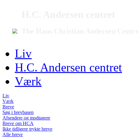
H.C. Andersen centret
The Hans Christian Andersen Centr
Liv
H.C. Andersen centret
Værk
Liv
Værk
Breve
Søg i brevbasen
Afsendere og modtagere
Breve om HCA
Ikke tidligere trykte breve
Alle breve