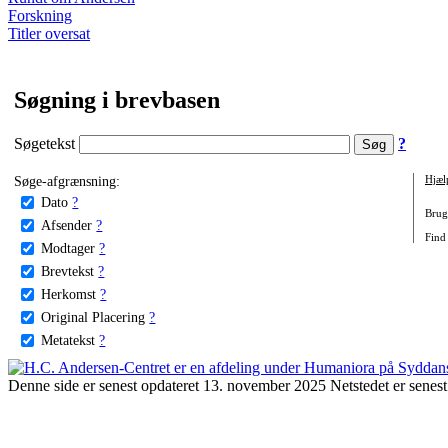
Forskning
Titler oversat
Søgning i brevbasen
Søgetekst
?
Søge-afgrænsning:
Hjæl
Dato
?
Brug 
Afsender
?
Find 
Modtager
?
Brevtekst
?
Herkomst
?
Original Placering
?
Metatekst
?
Denne side er senest opdateret 13. november 2025 Netstedet er senest