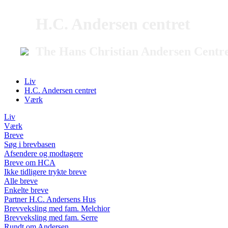
H.C. Andersen centret
The Hans Christian Andersen Centr
Liv
H.C. Andersen centret
Værk
Liv
Værk
Breve
Søg i brevbasen
Afsendere og modtagere
Breve om HCA
Ikke tidligere trykte breve
Alle breve
Enkelte breve
Partner H.C. Andersens Hus
Brevveksling med fam. Melchior
Brevveksling med fam. Serre
Rundt om Andersen