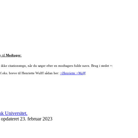
p til
Modtager
:
ikke citationstegn, når du søger efter en modtagers fulde navn. Brug i stedet +:
f.eks. breve til Henriette Wulff sådan her:
+Henriette +Wulff
.
 opdateret 23. februar 2023