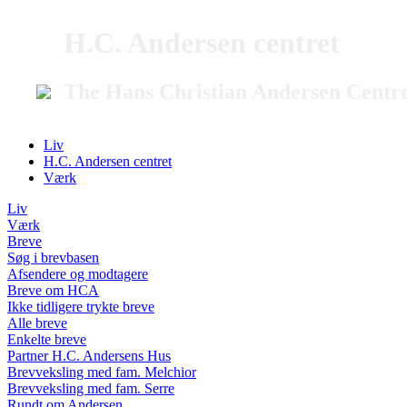
H.C. Andersen centret
The Hans Christian Andersen Centr
Liv
H.C. Andersen centret
Værk
Liv
Værk
Breve
Søg i brevbasen
Afsendere og modtagere
Breve om HCA
Ikke tidligere trykte breve
Alle breve
Enkelte breve
Partner H.C. Andersens Hus
Brevveksling med fam. Melchior
Brevveksling med fam. Serre
Rundt om Andersen