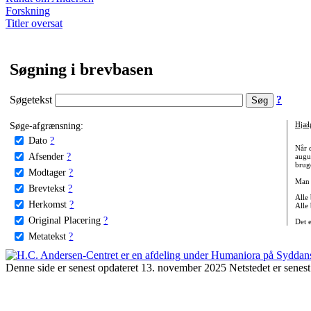
Forskning
Titler oversat
Søgning i brevbasen
Søgetekst
?
Søge-afgrænsning:
Hjæl
Dato
?
Når 
Afsender
?
augu
bruge
Modtager
?
Man 
Brevtekst
?
Alle
Herkomst
?
Alle
Original Placering
?
Det 
Metatekst
?
Denne side er senest opdateret 13. november 2025 Netstedet er senest