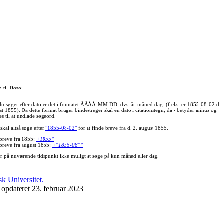
p til
Dato
:
du søger efter dato er det i formatet ÅÅÅÅ-MM-DD, dvs. år-måned-dag. (f.eks. er 1855-08-02 d
st 1855). Da dette format bruger bindestreger skal en dato i citationstegn, da - betyder minus og
s til at undlade søgeord.
skal altså søge efter
"1855-08-02"
for at finde breve fra d. 2. august 1855.
 breve fra 1855:
+1855*
 breve fra august 1855:
+"1855-08"*
er på nuværende tidspunkt ikke muligt at søge på kun måned eller dag.
 opdateret 23. februar 2023